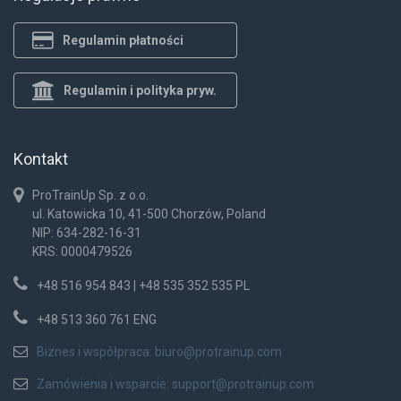
Regulamin płatności
Regulamin i polityka pryw.
Kontakt
ProTrainUp Sp. z o.o.
ul. Katowicka 10, 41-500 Chorzów, Poland
NIP: 634-282-16-31
KRS: 0000479526
+48 516 954 843 | +48 535 352 535 PL
+48 513 360 761 ENG
Biznes i współpraca:
biuro@protrainup.com
Zamówienia i wsparcie:
support@protrainup.com