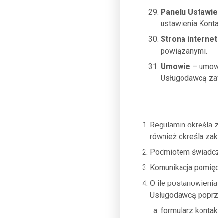
Panelu Ustawie
ustawienia Kont
Strona interne
powiązanymi.
Umowie
– umowa
Usługodawcą zaw
Regulamin określa 
również określa za
Podmiotem świadcz
Komunikacja pomięd
O ile postanowienia
Usługodawcą poprz
formularz kontak