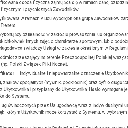
yfikowana osoba fizyczna zajmująca się w ramach danej dziedzin
fizycznym i psychicznych Zawodników.
yfikowana w ramach Klubu wyodrębniona grupa Zawodników zar
 Trenera.
ykonujący działalność w zakresie prowadzenia lub organizowani
 jakichkolwiek innych zajęć o charakterze sportowym, lub o podo
sługodawca świadczy Usługi w zakresie określonym w Regulami
odmiot zrzeszający na terenie Rzeczpospolitej Polskiej wszystk
 (np. Polski Związek Piłki Nożnej).
fikator
– indywidualne i niepowtarzalne oznaczenie Użytkownik
er, znaków specjalnych (myślnik, podkreślnik) oraz cyfr o długoś
ez Użytkownika i przypisany do Użytkownika. Hasło wymagane je
ka do Systemu.
sług świadczonych przez Usługodawcę wraz z indywidualnymi u
ięki którym Użytkownik może korzystać z Systemu, w wybranym