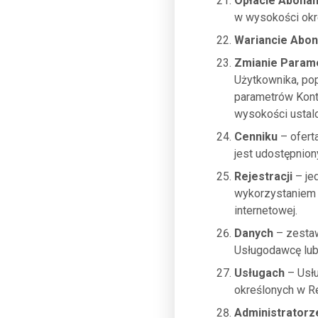
Opłacie Abona
w wysokości okr
Wariancie Ab
Zmianie Param
Użytkownika, po
parametrów Kont
wysokości ustalo
Cenniku
– ofert
jest udostępnio
Rejestracji
– je
wykorzystaniem 
internetowej.
Danych
– zestaw
Usługodawcę lub
Usługach
– Usłu
określonych w R
Administratorz