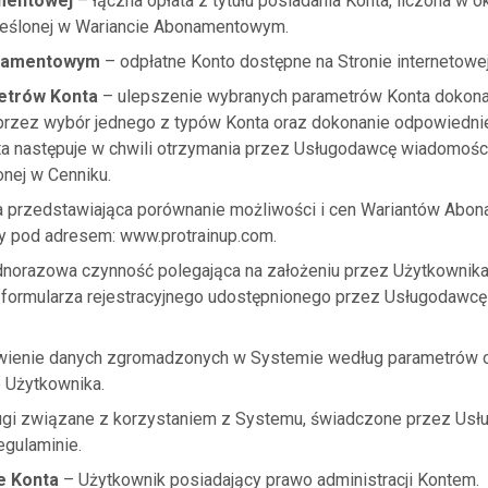
mentowej
– łączna opłata z tytułu posiadania Konta, liczona w 
eślonej w Wariancie Abonamentowym.
onamentowym
– odpłatne Konto dostępne na Stronie internetowej
etrów Konta
– ulepszenie wybranych parametrów Konta dokona
przez wybór jednego z typów Konta oraz dokonanie odpowiedniej
a następuje w chwili otrzymania przez Usługodawcę wiadomośc
nej w Cenniku.
a przedstawiająca porównanie możliwości i cen Wariantów Abo
ny pod adresem: www.protrainup.com.
dnorazowa czynność polegająca na założeniu przez Użytkownika
formularza rejestracyjnego udostępnionego przez Usługodawcę 
ienie danych zgromadzonych w Systemie według parametrów o
 Użytkownika.
gi związane z korzystaniem z Systemu, świadczone przez Usł
egulaminie.
e Konta
– Użytkownik posiadający prawo administracji Kontem.