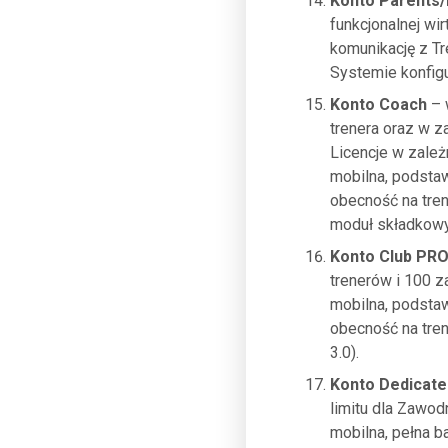
Konto Parents/
funkcjonalnej wir
komunikację z T
Systemie konfigu
Konto Coach
– 
trenera oraz w z
Licencje w zależ
mobilna, podsta
obecność na tren
moduł składkowy 
Konto Club PR
trenerów i 100 
mobilna, podsta
obecność na tren
3.0).
Konto Dedicate
limitu dla Zawod
mobilna, pełna 