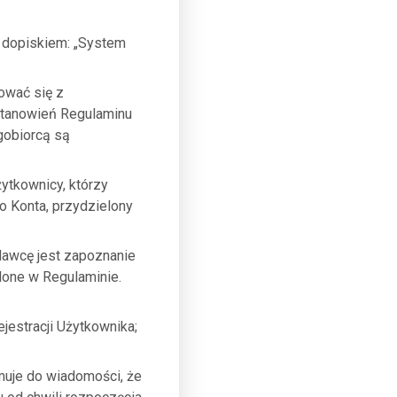
z dopiskiem: „System
ować się z
ostanowień Regulaminu
gobiorcą są
ytkownicy, którzy
o Konta, przydzielony
dawcę jest zapoznanie
lone w Regulaminie.
jestracji Użytkownika;
muje do wiadomości, że