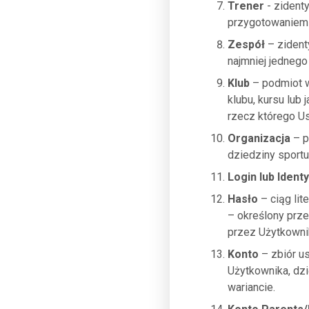
Trener
- zident
przygotowaniem 
Zespół
– zident
najmniej jednego
Klub
– podmiot w
klubu, kursu lub
rzecz którego U
Organizacja
– p
dziedziny sportu
Login lub Identy
Hasło
– ciąg lit
– określony prz
przez Użytkowni
Konto
– zbiór u
Użytkownika, dz
wariancie.