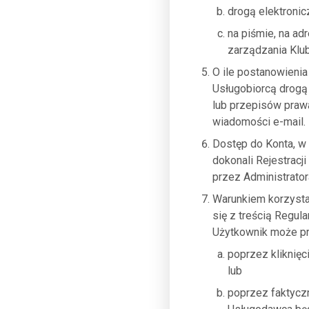
drogą elektronic
na piśmie, na ad
zarządzania Kl
O ile postanowieni
Usługobiorcą drogą 
lub przepisów praw
wiadomości e-mail.
Dostęp do Konta, w 
dokonali Rejestracj
przez Administrator
Warunkiem korzysta
się z treścią Regul
Użytkownik może pr
poprzez kliknięc
lub
poprzez faktycz