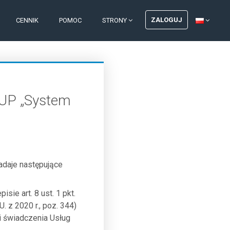
ZALOGUJ
CENNIK
POMOC
STRONY
UP „System
daje następujące
ie art. 8 ust. 1 pkt.
U. z 2020 r., poz. 344)
i świadczenia Usług