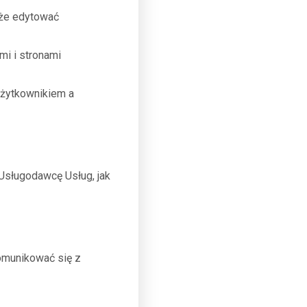
oże edytować
i i stronami
Użytkownikiem a
Usługodawcę Usług, jak
komunikować się z