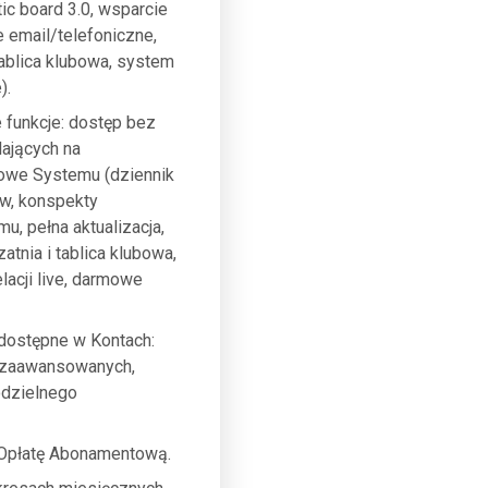
ic board 3.0, wsparcie
e email/telefoniczne,
ablica klubowa, system
).
 funkcje: dostęp bez
lających na
wowe Systemu (dziennik
ów, konspekty
u, pełna aktualizacja,
nia i tablica klubowa,
acji live, darmowe
 dostępne w Kontach:
h zaawansowanych,
odzielnego
a Opłatę Abonamentową.