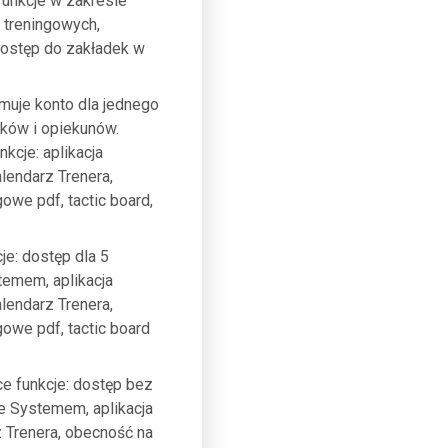
funkcje w zakresie
w treningowych,
Dostęp do zakładek w
jmuje konto dla jednego
ików i opiekunów.
kcje: aplikacja
endarz Trenera,
owe pdf, tactic board,
je: dostęp dla 5
temem, aplikacja
endarz Trenera,
owe pdf, tactic board
ce funkcje: dostęp bez
e Systemem, aplikacja
 Trenera, obecność na