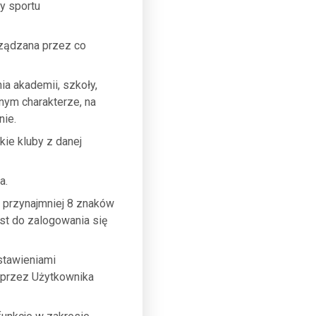
y sportu
ządzana przez co
a akademii, szkoły,
bnym charakterze, na
nie.
ie kluby z danej
a.
ci przynajmniej 8 znaków
st do zalogowania się
stawieniami
 przez Użytkownika