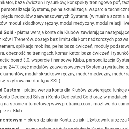
nikator, baza ćwiczeń i rysunków, konspekty treningowe pdf, tact
 personalizacja Systemu, pełna aktualizacja, wsparcie techniczn
 pięciu modułów zaawansowanych Systemu (wirtualna szatnia, t
w, moduł składkowy ręczny, moduł medyczny, moduł relacji live
d Gold
- płatna wersja konta dla Klubów zawierająca następujące
ników i Trenerów, dostęp bez limitu dla kont nadzorczych pozwa
temem, aplikacja mobilna, pełna baza ćwiczeń, moduły podsta
era, obecność na treningach, komunikator, baza ćwiczeń i rysunk
tactic board 3.0, wsparcie finansowe Klubu, personalizacja System
zne 24/7, pięć modułów zaawansowanych Systemu (wirtualna szat
okumentów, moduł składkowy ręczny, moduł medyczny, moduł rel
ów, szyfrowanie dostępu SSL).
ed Custom
- płatna wersja konta dla Klubów zawierająca funkcje
 Konto Dedicated Silver i Konto Dedicated Gold oraz w modułac
są na stronie internetowej www.protrainup.com, możliwe do sam
przez Klub.
amentowym
– okres działania Konta, za jaki Użytkownik uiszcz