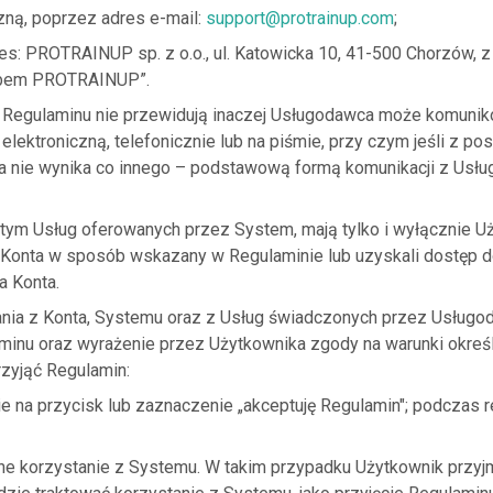
zną, poprzez adres e-mail:
support@protrainup.com
;
res: PROTRAINUP sp. z o.o., ul. Katowicka 10, 41-500 Chorzów, 
ubem PROTRAINUP”.
a Regulaminu nie przewidują inaczej Usługodawca może komunik
elektroniczną, telefonicznie lub na piśmie, przy czym jeśli z p
a nie wynika co innego – podstawową formą komunikacji z Usłu
tym Usług oferowanych przez System, mają tylko i wyłącznie Uż
i Konta w sposób wskazany w Regulaminie lub uzyskali dostęp d
a Konta.
nia z Konta, Systemu oraz z Usług świadczonych przez Usługo
aminu oraz wyrażenie przez Użytkownika zgody na warunki okreś
zyjąć Regulamin:
ie na przycisk lub zaznaczenie „akceptuję Regulamin"; podczas re
ne korzystanie z Systemu. W takim przypadku Użytkownik przyj