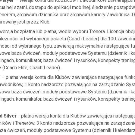
Player
– wersja konta dla Rodziców i Zawodników zawierająca 
tualnej szatni, dostępu do aplikacji mobilnej, śledzenie postępó
renerem, archiwum dziennika oraz archiwum kariery Zawodnika. 
rowany jest przez Klub.
wersja bezpłatna lub płatna, wedle wyboru Trenera. Licencja obe
ależności od wybranego pakietu (Coach Leader) dla 100 zawodn
ności od wybranego typu, zawierają maksymalnie następujące fun
wowa baza ćwiczeń, moduły podstawowe Systemu (dziennik i kal
ingach, komunikator, baza ćwiczeń i rysunków, konspekty trening
(Coach Elite, Coach Leader).
O
– płatna wersja konta dla Klubów zawierająca następujące funkc
zawodników, 1 konto nadzorcze pozwalające na zarządzanie Sys
wowa baza ćwiczeń, moduły podstawowe Systemu (dziennik i kal
ingach, komunikator, baza ćwiczeń i rysunków, konspekty trening
d Silver
- płatna wersja konta dla Klubów zawierająca następują
ników i Trenerów, 3 konto nadzorcze pozwalające na zarządzani
baza ćwiczeń, moduły podstawowe Systemu (dziennik i kalendarz