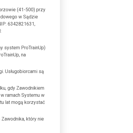
rzowie (41-500) przy
 Sądowego w Sądzie
NIP: 6342821631,
:
y system ProTrainUp)
oTrainUp, na
i. Usługobiorcami są
dku, gdy Zawodnikiem
ia w ramach Systemu w
stu lat mogą korzystać
Zawodnika, który nie