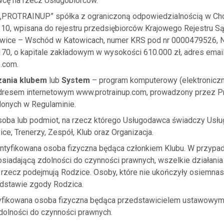
cę na rzecz Usługobiorców.
PROTRAINUP” spółka z ograniczoną odpowiedzialnością w Cho
j 10, wpisana do rejestru przedsiębiorców Krajowego Rejestru
ice – Wschód w Katowicach, numer KRS pod nr 0000479526, 
0, o kapitale zakładowym w wysokości 610.000 zł, adres email
p.com
.
zania klubem
lub
System
– program komputerowy (elektroniczn
adresem internetowym www.protrainup.com, prowadzony przez Pr
lonych w Regulaminie.
oba lub podmiot, na rzecz którego Usługodawca świadczy Usług
ce, Trenerzy, Zespół, Klub oraz Organizacja.
ntyfikowana osoba fizyczna będąca członkiem Klubu. W przypa
osiadającą zdolności do czynności prawnych, wszelkie działan
 jej rzecz podejmują Rodzice. Osoby, które nie ukończyły osiemna
dstawie zgody Rodzica.
yfikowana osoba fizyczna będąca przedstawicielem ustawowym 
dolności do czynności prawnych.