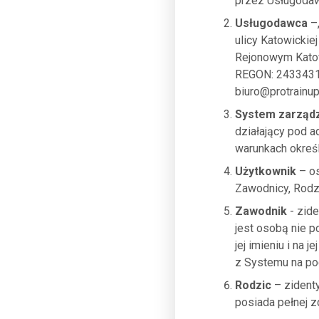
przez Usługodaw
Usługodawca
–„
ulicy Katowickie
Rejonowym Katow
REGON: 24334317
biuro@protrainu
System zarząd
działający pod 
warunkach okreś
Użytkownik
– os
Zawodnicy, Rodzi
Zawodnik
- zide
jest osobą nie p
jej imieniu i na
z Systemu na po
Rodzic
– zident
posiada pełnej z